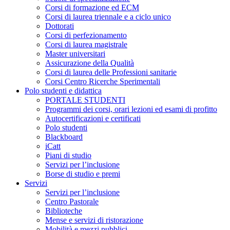
Corsi di formazione ed ECM
Corsi di laurea triennale e a ciclo unico
Dottorati
Corsi di perfezionamento
Corsi di laurea magistrale
Master universitari
Assicurazione della Qualità
Corsi di laurea delle Professioni sanitarie
Corsi Centro Ricerche Sperimentali
Polo studenti e didattica
PORTALE STUDENTI
Programmi dei corsi, orari lezioni ed esami di profitto
Autocertificazioni e certificati
Polo studenti
Blackboard
iCatt
Piani di studio
Servizi per l’inclusione
Borse di studio e premi
Servizi
Servizi per l’inclusione
Centro Pastorale
Biblioteche
Mense e servizi di ristorazione
Mobilità e mezzi pubblici