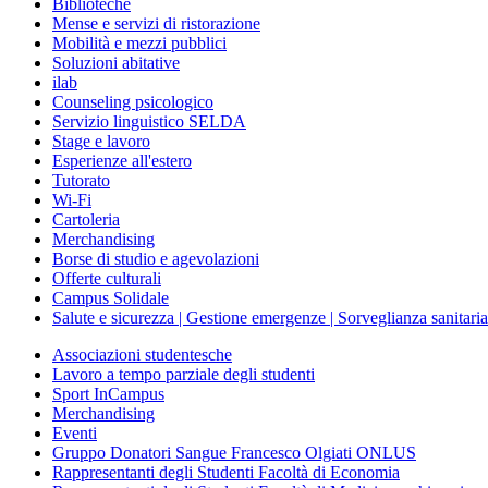
Biblioteche
Mense e servizi di ristorazione
Mobilità e mezzi pubblici
Soluzioni abitative
ilab
Counseling psicologico
Servizio linguistico SELDA
Stage e lavoro
Esperienze all'estero
Tutorato
Wi-Fi
Cartoleria
Merchandising
Borse di studio e agevolazioni
Offerte culturali
Campus Solidale
Salute e sicurezza | Gestione emergenze | Sorveglianza sanitaria
Associazioni studentesche
Lavoro a tempo parziale degli studenti
Sport InCampus
Merchandising
Eventi
Gruppo Donatori Sangue Francesco Olgiati ONLUS
Rappresentanti degli Studenti Facoltà di Economia