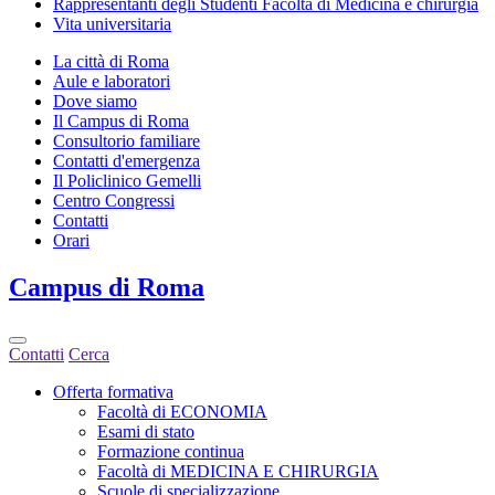
Rappresentanti degli Studenti Facoltà di Medicina e chirurgia
Vita universitaria
La città di Roma
Aule e laboratori
Dove siamo
Il Campus di Roma
Consultorio familiare
Contatti d'emergenza
Il Policlinico Gemelli
Centro Congressi
Contatti
Orari
Campus
di Roma
Contatti
Cerca
Offerta formativa
Facoltà di ECONOMIA
Esami di stato
Formazione continua
Facoltà di MEDICINA E CHIRURGIA
Scuole di specializzazione