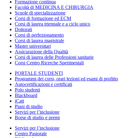
Formazione continua
Facoltà di MEDICINA E CHIRURGIA
Scuole di specializzazione
Corsi di formazione ed ECM
Corsi di laurea triennale e a ciclo unico
Dottorati
Corsi di perfezionamento
Corsi di laurea magistrale
Master universitari
Assicurazione della Qualità
Corsi di laurea delle Professioni sanitarie
Corsi Centro Ricerche Sperimentali
PORTALE STUDENTI
Programmi dei corsi, orari lezioni ed esami di profitto
Autocertificazioni e certificati
Polo studenti
Blackboard
iCatt
Piani di studio
Servizi per l’inclusione
Borse di studio e premi
Servizi per l’inclusione
Centro Pastorale