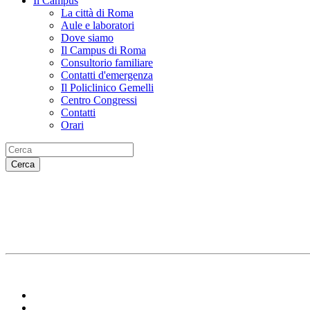
Il Campus
La città di Roma
Aule e laboratori
Dove siamo
Il Campus di Roma
Consultorio familiare
Contatti d'emergenza
Il Policlinico Gemelli
Centro Congressi
Contatti
Orari
Cerca