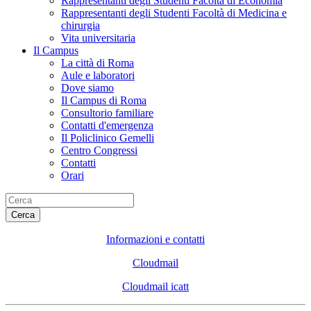
Rappresentanti degli Studenti Facoltà di Economia
Rappresentanti degli Studenti Facoltà di Medicina e
chirurgia
Vita universitaria
Il Campus
La città di Roma
Aule e laboratori
Dove siamo
Il Campus di Roma
Consultorio familiare
Contatti d'emergenza
Il Policlinico Gemelli
Centro Congressi
Contatti
Orari
Cerca
Informazioni e contatti
Cloudmail
Cloudmail icatt