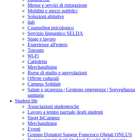
Mense e servizi di ristorazione
Mobilità e mezzi pubblici
Soluzioni abitative
ilab
Counseling psicologico
Servizio linguistico SELDA
Stage e lavoro
Esperienze all'estero
Tutorato
Wi-Fi
Cartoleria
Merchandising
Borse di studio e agevolazioni
Offerte culturali
Campus Solidale
Salute e sicurezza | Gestione emergenze | Sorveglianza
sanitaria
Student life
Associazioni studentesche
Lavoro a tempo parziale degli studenti
Sport InCampus
Merchandising
Eventi
Gruppo Donatori Sangue Francesco Olgiati ONLUS