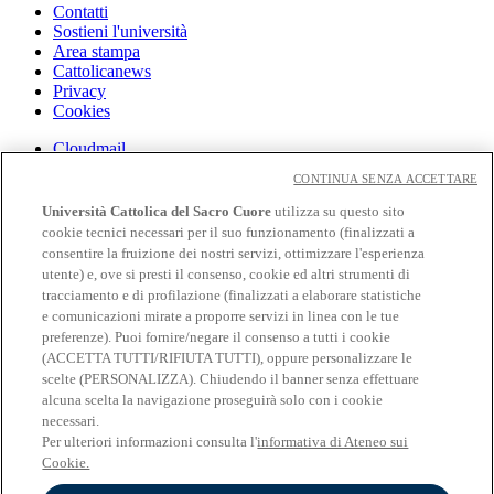
Contatti
Sostieni l'università
Area stampa
Cattolicanews
Privacy
Cookies
Cloudmail
Cloudmail iCatt
CONTINUA SENZA ACCETTARE
WiFi e Eduroam
Off-campus
Università Cattolica del Sacro Cuore
utilizza su questo sito
Intranet
cookie tecnici necessari per il suo funzionamento (finalizzati a
consentire la fruizione dei nostri servizi, ottimizzare l'esperienza
Biblioteca
utente) e, ove si presti il consenso, cookie ed altri strumenti di
Librerie
tracciamento e di profilazione (finalizzati a elaborare statistiche
Educatt
e comunicazioni mirate a proporre servizi in linea con le tue
Cv Online
preferenze). Puoi fornire/negare il consenso a tutti i cookie
Albo Fornitori
(ACCETTA TUTTI/RIFIUTA TUTTI), oppure personalizzare le
Bandi e gare
scelte (PERSONALIZZA). Chiudendo il banner senza effettuare
Verifica Certificati E Autocertificazioni
alcuna scelta la navigazione proseguirà solo con i cookie
necessari.
Seguici su:
Per ulteriori informazioni consulta l'
informativa di Ateneo sui
Seguici su Facebook
Cookie.
Seguici su Twitter