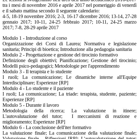
tra i mesi di novembre 2016 e aprile 2017 nel pomeriggio di venerdì
e il sabato mattina secondo il seguente calendario:
4-5, 18-19 novembre 2016; 2-3, 16-17 dicembre 2016; 13-14, 27-28
gennaio 2017; 10-11, 24-25 febbraio 2017; 10-11, 24-25 marzo
2017; 7-8, 28-29 aprile 2017
Modulo 1 - Introduzione al corso
Organizzazione dei Corsi di Laurea; Normativa e legislazione
sanitaria; Principi di bioetica; Introduzione alla pedagogia sanitaria
Modulo 2 - Progettazione e gestione del tirocinio formativo
Definizione degli obiettivi; Pianificazione; Gestione del tirocinio;
Modelli psico-pedagogici; Metodologie per l'apprendimento
Modulo 3 - Il terapista e lo studente
I ruoli; La comunicazione; Le dinamiche interne all'Equipe
Interdisciplinare; Esperienze [RP]
Modulo 4 - Lo studente e il paziente
I ruoli; La comunicazione; La triade: terapista, studente, paziente;
Esperienze [RP]
Modulo 5 - Durante il lavoro
Metodologia della ricerca; La valutazione in itinere;
L'autovalutazione del tutor; I meccanismi di reazione e
miglioramento; Esperienze [RP]
Modulo 6 - La conclusione dell'iter formativo
La valutazione finale; La comunicazione della valutazione finale;
Valutazione finale - Riflessioni [RP]; L'autovalutazione del tutor;