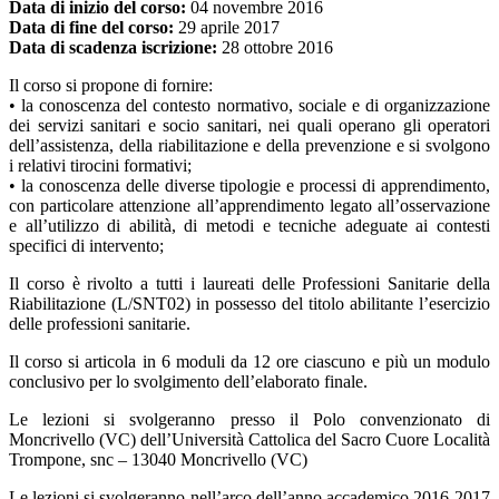
Data di inizio del corso:
04 novembre 2016
Data di fine del corso:
29 aprile 2017
Data di scadenza iscrizione:
28 ottobre 2016
Il corso si propone di fornire:
• la conoscenza del contesto normativo, sociale e di organizzazione
dei servizi sanitari e socio sanitari, nei quali operano gli operatori
dell’assistenza, della riabilitazione e della prevenzione e si svolgono
i relativi tirocini formativi;
• la conoscenza delle diverse tipologie e processi di apprendimento,
con particolare attenzione all’apprendimento legato all’osservazione
e all’utilizzo di abilità, di metodi e tecniche adeguate ai contesti
specifici di intervento;
Il corso è rivolto a tutti i laureati delle Professioni Sanitarie della
Riabilitazione (L/SNT02) in possesso del titolo abilitante l’esercizio
delle professioni sanitarie.
Il corso si articola in 6 moduli da 12 ore ciascuno e più un modulo
conclusivo per lo svolgimento dell’elaborato finale.
Le lezioni si svolgeranno presso il Polo convenzionato di
Moncrivello (VC) dell’Università Cattolica del Sacro Cuore Località
Trompone, snc – 13040 Moncrivello (VC)
Le lezioni si svolgeranno nell’arco dell’anno accademico 2016-2017