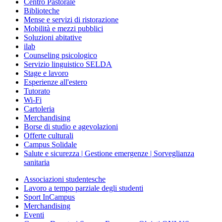
Centro Pastorale
Biblioteche
Mense e servizi di ristorazione
Mobilità e mezzi pubblici
Soluzioni abitative
ilab
Counseling psicologico
Servizio linguistico SELDA
Stage e lavoro
Esperienze all'estero
Tutorato
Wi-Fi
Cartoleria
Merchandising
Borse di studio e agevolazioni
Offerte culturali
Campus Solidale
Salute e sicurezza | Gestione emergenze | Sorveglianza
sanitaria
Associazioni studentesche
Lavoro a tempo parziale degli studenti
Sport InCampus
Merchandising
Eventi