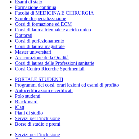
Esami di stato
Formazione continua
Facoltà di MEDICINA E CHIRURGIA
Scuole di specializzazione
Corsi di formazione ed ECM
Corsi di laurea triennale e a ciclo unico
Dottorati
Corsi di perfezionamento
Corsi di laurea magistrale
Master universitari
Assicurazione della Qualità
Corsi di laurea delle Professioni sanitarie
Corsi Centro Ricerche Sperimentali
PORTALE STUDENTI
Programmi dei corsi, orari lezioni ed esami di profitto
Autocertificazioni e certificati
Polo studenti
Blackboard
iCatt
Piani di studio
Servizi per l’inclusione
Borse di studio e premi
Servizi per l’inclusione